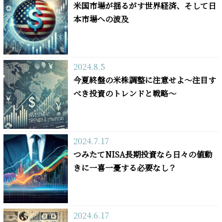
米国市場が揺るがす世界経済、そして日
本市場への波及
2024.8.5
今夏終盤の米株調整に注意せよ～注目す
べき投資のトレンドと戦略～
2024.7.17
つみたてNISA長期投資なら日々の値動
きに一喜一憂する必要なし？
2024.6.17